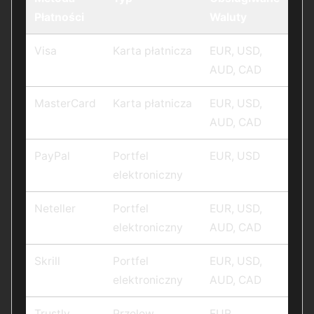
Płatności
Waluty
Visa
Karta płatnicza
EUR, USD,
AUD, CAD
MasterCard
Karta płatnicza
EUR, USD,
AUD, CAD
PayPal
Portfel
EUR, USD
elektroniczny
Neteller
Portfel
EUR, USD,
elektroniczny
AUD, CAD
Skrill
Portfel
EUR, USD,
elektroniczny
AUD, CAD
Trustly
Przelew
EUR