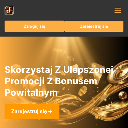
Zaloguj się
Zarejestruj się
Skorzystaj Z Ulepszonej
Promocji Z Bonusem
Powitalnym
Zarejestruj się