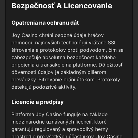
Bezpečnosť A Licencovanie
Opatrenia na ochranu dát
Joy Casino chráni osobné údaje hráčov
pomocou najnovších technológií vrátane SSL
šifrovania a protokolov proti podvodom, čím sa
zabezpečuje absolútna bezpečnosť každého
pripojenia a transakcie na platforme. Dôležitosť
dôvernosti údajov je základným pilierom
prevádzky. Šifrovanie bráni útokom. Protokoly
detekujú podozrivé aktivity.
Licencie a predpisy
Platforma Joy Casino funguje na základe
medzinárodne uznávaných licencií, ktoré
garantujú regulovaný a spravodlivý herný
prostredie pre všetkých účastníkov. Joy Casino