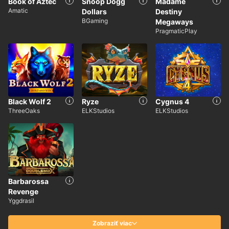
Book of Aztec
Snoop Dogg
Madame
Amatic
Dollars
Destiny
BGaming
Megaways
PragmaticPlay
Black Wolf 2
Ryze
Cygnus 4
ThreeOaks
ELKStudios
ELKStudios
Barbarossa
Revenge
Yggdrasil
Zobraziť viac