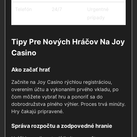
Telefón
24/7
Urgentné
prípady
Tipy Pre Nových Hráčov Na Joy
Casino
Ako začať hrať
Začnite na Joy Casino rýchlou registráciou,
overením účtu a vykonaním prvého vkladu, po
čom môžete vybrať hru a ponoriť sa do
dobrodružstva plného výhier. Proces trvá minúty.
Hry čakajú pripravené.
Správa rozpočtu a zodpovedné hranie