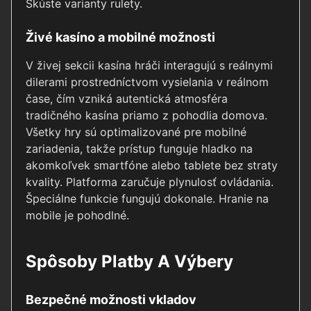
Skúste varianty rulety.
Živé kasíno a mobilné možnosti
V živej sekcii kasína hráči interagujú s reálnymi
dilerami prostredníctvom vysielania v reálnom
čase, čím vzniká autentická atmosféra
tradičného kasína priamo z pohodlia domova.
Všetky hry sú optimalizované pre mobilné
zariadenia, takže prístup funguje hladko na
akomkoľvek smartfóne alebo tablete bez straty
kvality. Platforma zaručuje plynulosť ovládania.
Špeciálne funkcie fungujú dokonale. Hranie na
mobile je pohodlné.
Spôsoby Platby A Výbery
Bezpečné možnosti vkladov