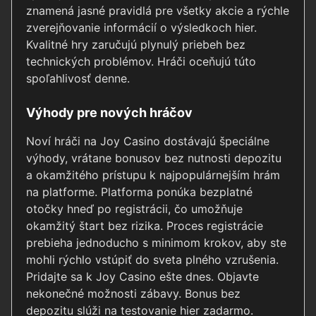
znamená jasné pravidlá pre všetky akcie a rýchle
zverejňovanie informácií o výsledkoch hier.
Kvalitné hry zaručujú plynulý priebeh bez
technických problémov. Hráči oceňujú túto
spoľahlivosť denne.
Výhody pre nových hráčov
Noví hráči na Joy Casino dostávajú špeciálne
výhody, vrátane bonusov bez nutnosti depozitu
a okamžitého prístupu k najpopulárnejším hrám
na platforme. Platforma ponúka bezplatné
otočky hneď po registrácii, čo umožňuje
okamžitý štart bez rizika. Proces registrácie
prebieha jednoducho s minimom krokov, aby ste
mohli rýchlo vstúpiť do sveta plného vzrušenia.
Pridajte sa k Joy Casino ešte dnes. Objavte
nekonečné možnosti zábavy. Bonus bez
depozitu slúži na testovanie hier zadarmo.