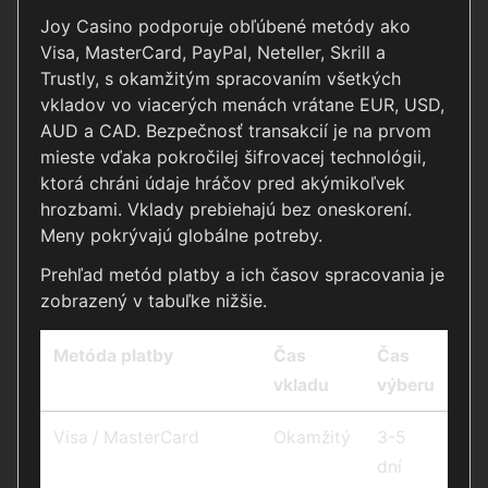
Joy Casino podporuje obľúbené metódy ako
Visa, MasterCard, PayPal, Neteller, Skrill a
Trustly, s okamžitým spracovaním všetkých
vkladov vo viacerých menách vrátane EUR, USD,
AUD a CAD. Bezpečnosť transakcií je na prvom
mieste vďaka pokročilej šifrovacej technológii,
ktorá chráni údaje hráčov pred akýmikoľvek
hrozbami. Vklady prebiehajú bez oneskorení.
Meny pokrývajú globálne potreby.
Prehľad metód platby a ich časov spracovania je
zobrazený v tabuľke nižšie.
Metóda platby
Čas
Čas
vkladu
výberu
Visa / MasterCard
Okamžitý
3-5
dní