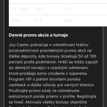
50 - 499
150 %
300
-
500+
50 %
2000
-
Denné promo akcie a turnaje
Joy Casino pokračuje v odmeňovaní hráčov
prostredníctvom pravidelných promo akcii na
ďalšie depozity, kde bonusy dosahujú 50 až 100
percent podľa podmienok. Hráči sa môžu zapojiť
do denných turnajov s vysokými odmenami,
ktoré prinášajú extra vzrušenie z súperenia.
Program VIP s piatimi úrovňami ponúka
cashback a ďalšie výhody pre verných klientov.
Používajte promo kódy na odomknutie
exkluzívnych ponúk priamo v profile. Registrujte
sa hneď. Aktivujte všetky bonusy okamžite.